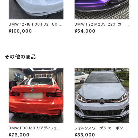
BMW 12-18 F30 F32 F80 3
BMW F22 M235i 220i カーボ
20i 325d 328i 330i 335i 3
ン フロントリップ タイプ1
¥100,000
¥54,000
40i M3 ブラックライン テール
ランプ
その他の商品
BMW F80 M3 リアディフュー
フォルクスワーゲン カーボン柄
ザー
Golf 7-7.5R GTI TCRスタイ
¥76,000
¥33,000
ルフロントリップ