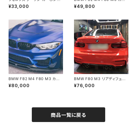
Golf 7-7.5R GTI TCRスタイ
ボン フロントリップ CSスタイル
¥33,000
¥49,800
ルフロントリップ
BMW F82 M4 F80 M3 カー
BMW F80 M3 リアディフュー
ボン フロントリップ 2段リップ
ザー
¥80,000
¥76,000
商品一覧に戻る